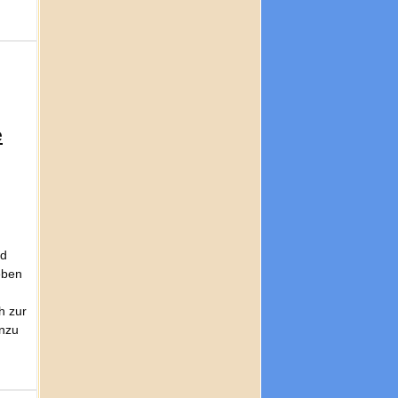
e
nd
eben
h zur
inzu