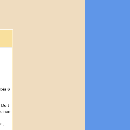
bis 6
 Dort
d einem
e,