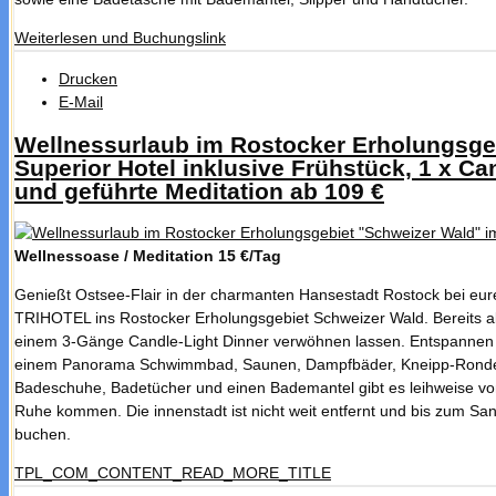
Weiterlesen und Buchungslink
Drucken
E-Mail
Wellnessurlaub im Rostocker Erholungsgeb
Superior Hotel inklusive Frühstück, 1 x C
und geführte Meditation ab 109 €
Wellnessoase / Meditation
15 €/Tag
Genießt Ostsee-Flair in der charmanten Hansestadt Rostock bei eure
TRIHOTEL ins Rostocker Erholungsgebiet Schweizer Wald. Bereits ab 
einem 3-Gänge Candle-Light Dinner verwöhnen lassen. Entspannen k
einem Panorama Schwimmbad, Saunen, Dampfbäder, Kneipp-Rondell,
Badeschuhe, Badetücher und einen Bademantel gibt es leihweise vom H
Ruhe kommen. Die innenstadt ist nicht weit entfernt und bis zum Sa
buchen.
TPL_COM_CONTENT_READ_MORE_TITLE