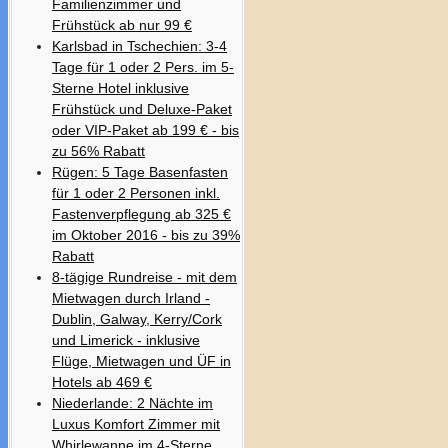
Familienzimmer und
Frühstück ab nur 99 €
Karlsbad in Tschechien: 3-4
Tage für 1 oder 2 Pers. im 5-
Sterne Hotel inklusive
Frühstück und Deluxe-Paket
oder VIP-Paket ab 199 € - bis
zu 56% Rabatt
Rügen: 5 Tage Basenfasten
für 1 oder 2 Personen inkl.
Fastenverpflegung ab 325 €
im Oktober 2016 - bis zu 39%
Rabatt
8-tägige Rundreise - mit dem
Mietwagen durch Irland -
Dublin, Galway, Kerry/Cork
und Limerick - inklusive
Flüge, Mietwagen und ÜF in
Hotels ab 469 €
Niederlande: 2 Nächte im
Luxus Komfort Zimmer mit
Whirlewanne im 4-Sterne