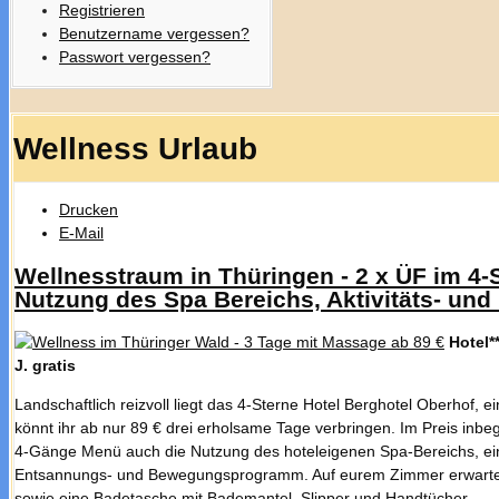
Registrieren
Benutzername vergessen?
Passwort vergessen?
Wellness Urlaub
Drucken
E-Mail
Wellnesstraum in Thüringen - 2 x ÜF im 4-
Nutzung des Spa Bereichs, Aktivitäts- u
Hotel*
J. gratis
Landschaftlich reizvoll liegt das 4-Sterne Hotel Berghotel Oberhof, e
könnt ihr ab nur 89 € drei erholsame Tage verbringen. Im Preis inb
4-Gänge Menü auch die Nutzung des hoteleigenen Spa-Bereichs, e
Entsannungs- und Bewegungsprogramm. Auf eurem Zimmer erwartet eu
sowie eine Badetasche mit Bademantel, Slipper und Handtücher.