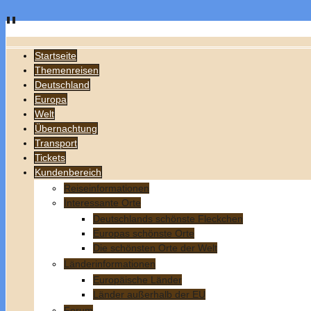
Startseite
Themenreisen
Deutschland
Europa
Welt
Übernachtung
Transport
Tickets
Kundenbereich
Reiseinformationen
Interessante Orte
Deutschlands schönste Fleckchen
Europas schönste Orte
Die schönsten Orte der Welt
Länderinformationen
Europäische Länder
Länder außerhalb der EU
Forum