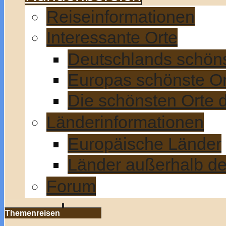
Reiseinformationen
Interessante Orte
Deutschlands schön
Europas schönste Or
Die schönsten Orte 
Länderinformationen
Europäische Länder
Länder außerhalb d
Forum
Themenreisen