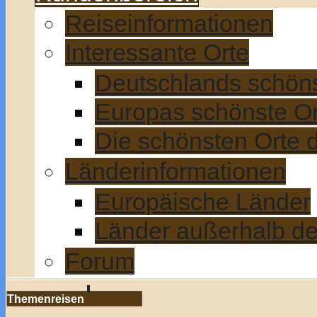
Reiseinformationen
Interessante Orte
Deutschlands schön
Europas schönste Or
Die schönsten Orte 
Länderinformationen
Europäische Länder
Länder außerhalb d
Forum
Themenreisen