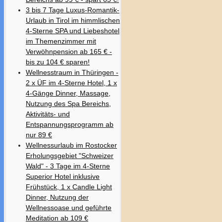
3 bis 7 Tage Luxus-Romantik-
Urlaub in Tirol im himmlischen
4-Sterne SPA und Liebeshotel
im Themenzimmer mit
Verwöhnpension ab 165 € -
bis zu 104 € sparen!
Wellnesstraum in Thüringen -
2 x ÜF im 4-Sterne Hotel, 1 x
4-Gänge Dinner, Massage,
Nutzung des Spa Bereichs,
Aktivitäts- und
Entspannungsprogramm ab
nur 89 €
Wellnessurlaub im Rostocker
Erholungsgebiet "Schweizer
Wald" - 3 Tage im 4-Sterne
Superior Hotel inklusive
Frühstück, 1 x Candle Light
Dinner, Nutzung der
Wellnessoase und geführte
Meditation ab 109 €