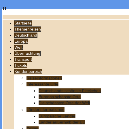
Startseite
Themenreisen
Deutschland
Europa
Welt
Übernachtung
Transport
Tickets
Kundenbereich
Reiseinformationen
Interessante Orte
Deutschlands schönste Fleckchen
Europas schönste Orte
Die schönsten Orte der Welt
Länderinformationen
Europäische Länder
Länder außerhalb der EU
Forum