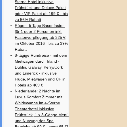
Sterne Hotel inklusive
Frühstück und Deluxe-Paket
oder VIP-Paket ab 199 € - bis
zu 56% Rabatt
Rügen: 5 Tage Basenfasten
für 1 oder 2 Personen inkl.
Fastenverpflegung ab 325 €
im Oktober 2016 - bis zu 39%
Rabatt
8-tägige Rundreise - mit dem
Mietwagen durch Irland -
Dublin, Galway, Kerry/Cork
und Limerick - inklusive
Flüge, Mietwagen und ÜF in
Hotels ab 469 €
Niederlande: 2 Nächte im
Luxus Komfort Zimmer mit
Whirlewanne im 4-Sterne
Theaterhotel inklusive
Frühstück, 1 x 3-Gänge Menü
und Nutzung des Spa
Bereichs ab 99 € - spart 65 €!